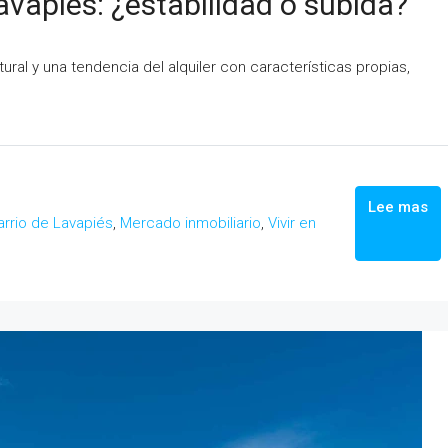
avapiés: ¿estabilidad o subida?
ural y una tendencia del alquiler con características propias,
Lee mas
arrio de Lavapiés
,
Mercado inmobiliario
,
Vivir en